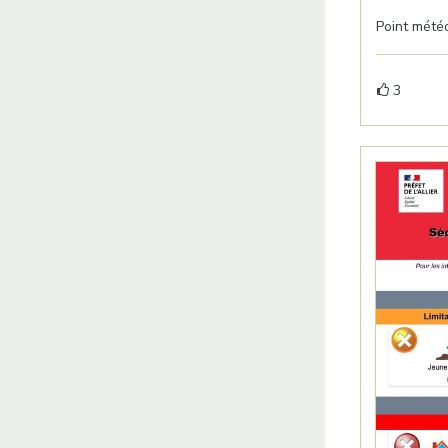
Point mété
3