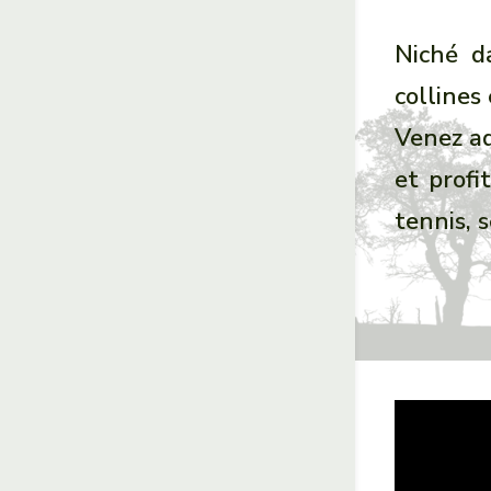
Niché d
collines
Venez ad
et profi
tennis, 