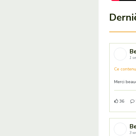
Derni
Be
1 se
Ce contenu
Merci beauc
36
Be
3 we