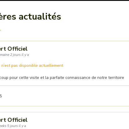
ères actualités
rt Officiel
maine 2 jours il y a
 n’est pas disponible actuellement
oup pour cette visite et la parfaite connaissance de notre territoire
5
rt Officiel
eks 5 jours il y a