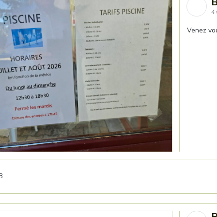
B
4 
Venez vous
3
B