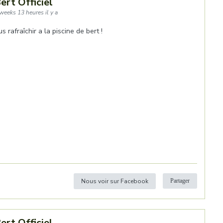
ert Officiel
weeks 13 heures il y a
 rafraîchir a la piscine de bert !
Nous voir sur Facebook
Partager
ert Officiel